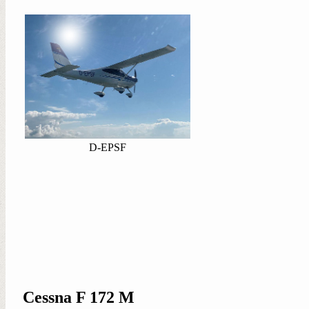
D-EPSF
Cessna F 172 M