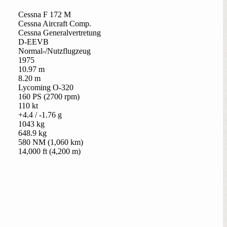
Cessna F 172 M
Cessna Aircraft Comp.
Cessna Generalvertretung
D-EEVB
Normal-/Nutzflugzeug
1975
10.97 m
8.20 m
Lycoming O-320
160 PS (2700 rpm)
110 kt
+4.4 / -1.76 g
1043 kg
648.9 kg
580 NM (1,060 km)
14,000 ft (4,200 m)