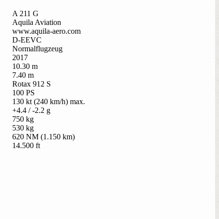
A 211 G
Aquila Aviation
www.aquila-aero.com
D-EEVC
Normalflugzeug
2017
10.30 m
7.40 m
Rotax 912 S
100 PS
130 kt (240 km/h) max.
+4.4 / -2.2 g
750 kg
530 kg
620 NM (1.150 km)
14.500 ft