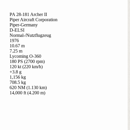
PA 28-181 Archer II
Piper Aircraft Corporation
Piper-Germany
D-ELSI
Normal-/Nutzflugzeug
1976
10.67 m
7.25 m
Lycoming O-360
180 PS (2700 rpm)
120 kt (220 km/h)
+3.8 g
1,156 kg
708.5 kg
620 NM (1.130 km)
14,000 ft (4.200 m)