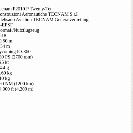
ecnam P2010 P Twenty-Ten
onstruzioni Aeronautiche TECNAM S.r.I.
ntelisano Aviation TECNAM Generalvertretung
-EPSF
ormal-/Nutzflugzeug
018
0.50 m
.54 m
ycoming IO-360
80 PS (2700 rpm)
25 kt
4.4 g
160 kg
10 kg
60 NM (1200 km)
4,000 ft (4,200 m)