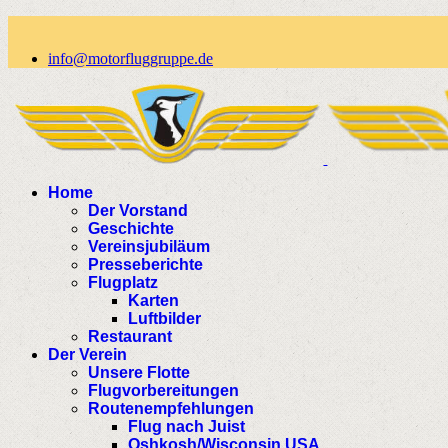
info@motorfluggruppe.de
Home
Der Vorstand
Geschichte
Vereinsjubiläum
Presseberichte
Flugplatz
Karten
Luftbilder
Restaurant
Der Verein
Unsere Flotte
Flugvorbereitungen
Routenempfehlungen
Flug nach Juist
Oshkosh/Wisconsin USA