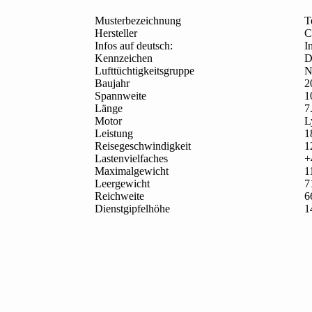
Musterbezeichnung
T
Hersteller
C
Infos auf deutsch:
I
Kennzeichen
D
Lufttüchtigkeitsgruppe
N
Baujahr
2
Spannweite
1
Länge
7
Motor
L
Leistung
1
Reisegeschwindigkeit
1
Lastenvielfaches
+
Maximalgewicht
1
Leergewicht
7
Reichweite
6
Dienstgipfelhöhe
1