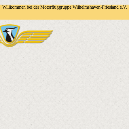
Willkommen bei der Motorfluggruppe Wilhelmshaven-Friesland e.V.