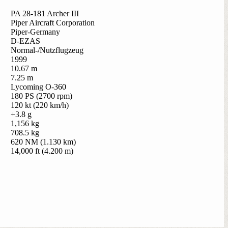
PA 28-181 Archer III
Piper Aircraft Corporation
Piper-Germany
D-EZAS
Normal-/Nutzflugzeug
1999
10.67 m
7.25 m
Lycoming O-360
180 PS (2700 rpm)
120 kt (220 km/h)
+3.8 g
1,156 kg
708.5 kg
620 NM (1.130 km)
14,000 ft (4.200 m)